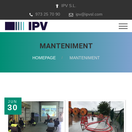
IPV S.L.
973 25 70 90
ipv@ipvsl.com
MANTENIMENT
HOMEPAGE
MANTENIMENT
JUN
30