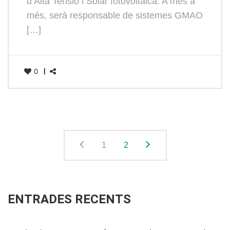
d’Alta Tensió i Solar fotovoltaica. A més a
més, serà responsable de sistemes GMAO
[…]
0
1
2
ENTRADES RECENTS