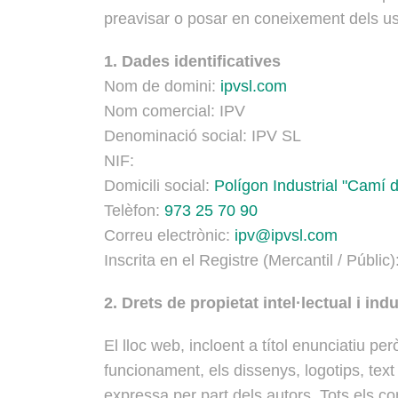
preavisar o posar en coneixement dels us
1. Dades identificatives
Nom de domini:
ipvsl.com
Nom comercial: IPV
Denominació social: IPV SL
NIF:
Domicili social:
Polígon Industrial "Camí d
Telèfon:
973 25 70 90
Correu electrònic:
ipv@ipvsl.com
Inscrita en el Registre (Mercantil / Públic)
2. Drets de propietat intel·lectual i indu
El lloc web, incloent a títol enunciatiu pe
funcionament, els dissenys, logotips, text
expressa per part dels autors. Tots els co