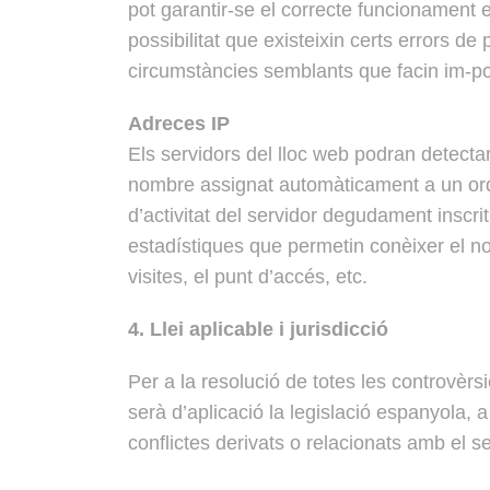
pot garantir-se el correcte funcionament
possibilitat que existeixin certs errors 
circumstàncies semblants que facin im-po
Adreces IP
Els servidors del lloc web podran detecta
nombre assignat automàticament a un ordi
d’activitat del servidor degudament inscr
estadístiques que permetin conèixer el no
visites, el punt d’accés, etc.
4. Llei aplicable i jurisdicció
Per a la resolució de totes les controvèrs
serà d’aplicació la legislació espanyola, 
conflictes derivats o relacionats amb el s