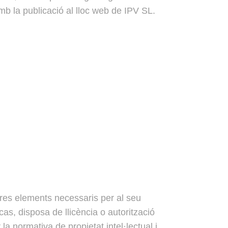
b la publicació al lloc web de IPV SL.
altres elements necessaris per al seu
as, disposa de llicència o autorització
a normativa de propietat intel·lectual i