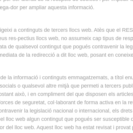
avega-dor per ampliar aquesta informació.
irigeixi a continguts de tercers llocs web. Atès que el
seus res-pectius llocs web, no assumeix cap tipus de res
ata de qualsevol contingut que pogués contravenir la legi
immediata de la redirecció a dit lloc web, posant en conei
a informació i continguts emmagatzemats, a títol enunci
ocials o qualsevol altre mitjà que permeti a tercers pub
nt això, i en compliment del que disposen els articles
i forces de seguretat, col·laborant de forma activa en la re
travenir la legislació nacional o internacional, els drets 
 el lloc web algun contingut que pogués ser susceptible d
 del lloc web. Aquest lloc web ha estat revisat i provat 