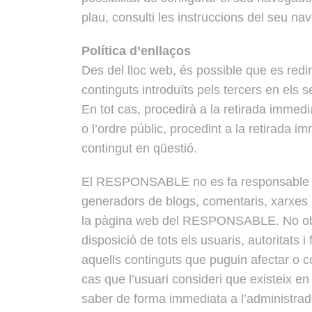
plau, consulti les instruccions del seu n
Política d’enllaços
Des del lloc web, és possible que es red
continguts introduïts pels tercers en els 
En tot cas, procedirà a la retirada immedi
o l’ordre públic, procedint a la retirada 
contingut en qüestió.
El RESPONSABLE no es fa responsable de l
generadors de blogs, comentaris, xarxes s
la pàgina web del RESPONSABLE. No obsta
disposició de tots els usuaris, autoritats 
aquells continguts que puguin afectar o con
cas que l’usuari consideri que existeix en
saber de forma immediata a l’administrador