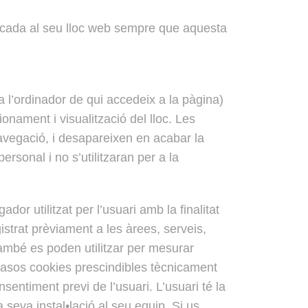
icada al seu lloc web sempre que aquesta
 a l’ordinador de qui accedeix a la pàgina)
nament i visualització del lloc. Les
 navegació, i desapareixen en acabar la
rsonal i no s’utilitzaran per a la
or utilitzat per l’usuari amb la finalitat
strat prèviament a les àrees, serveis,
ambé es poden utilitzar per mesurar
 casos cookies prescindibles tècnicament
sentiment previ de l’usuari. L’usuari té la
 seva instal•lació al seu equip. Si us