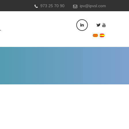
973 25 70 90
ipv@ipvsl.com
.