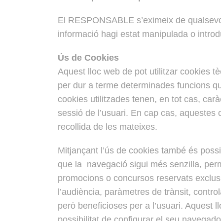
El RESPONSABLE s’eximeix de qualsevol t
informació hagi estat manipulada o introdu
Ús de Cookies
Aquest lloc web de pot utilitzar cookies t
per dur a terme determinades funcions que
cookies utilitzades tenen, en tot cas, car
sessió de l’usuari. En cap cas, aquestes c
recollida de les mateixes.
Mitjançant l’ús de cookies també és possib
que la navegació sigui més senzilla, perm
promocions o concursos reservats exclusi
l’audiència, paràmetres de trànsit, contr
però beneficioses per a l’usuari. Aquest ll
possibilitat de configurar el seu navegador