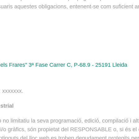
uaris aquestes obligacions, entenent-se com suficient am
els Frares" 3ª Fase Carrer C, P-68.9 - 25191 Lleida
: xxxxxxx.
strial
rò no limitatiu la seva programació, edició, compilació i 
 i/o gràfics, són propietat del RESPONSABLE o, si és el c
ntinguts del lloc web es troben degudament protegits per l