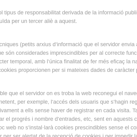
ipus de responsabilitat derivada de la informació publ
ïda per un tercer aliè a aquest.
ècniques (petits arxius d’informació que el servidor envia
 són considerades imprescindibles per al correcte funcio
àcter temporal, amb l’única finalitat de fer més eficaç la
ookies proporcionen per si mateixes dades de caràcter pe
le que el servidor on es troba la web reconegui el navegad
etent, per exemple, l’accés dels usuaris que s’hagin regi
vament a ells sense haver de registrar en cada visita. T
olar el progrés i nombre d’entrades, etc, sent en aquests
oc web no s’instal·larà cookies prescindibles sense el con
 per ser alertat de la recepció de cookies i per impedir la