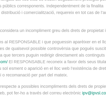
res públics corresponents. Independentment de la finalita p
 distribució i comercialització, requereix en tot cas de l’a
onsidera un incompliment greu dels drets de propietat inte
aliens al RESPONSABLE i que poguessin aparèixer en el ll
les de qualsevol possible controvèrsia que pogués suscit
tercers puguin redirigir directament als continguts conc
com/
El RESPONSABLE reconeix a favor dels seus titular
 seu sol esment o aparició en el lloc web l’existència de dr
i o recomanació per part del mateix.
 respecte a possibles incompliments dels drets de propietat
eb, pot fer-ho a través del correu electrònic
ipv@ipvsl.c