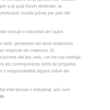
er a la qual fossin destinats, la
utorització escrita prèvia per part del
l·lectual o industrial de l’autor.
oc web, pertanyen als seus respectius
ar respecte als mateixos. El
rets del lloc web, i en tot cas redirigir
s els corresponents drets de propietat
ets o responsabilitat alguna sobre els
 intel·lectual o industrial, així com
om
.