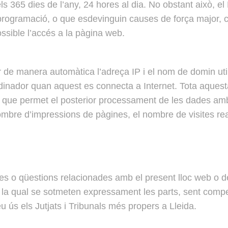
 els 365 dies de l’any, 24 hores al dia. No obstant això
de programació, o que esdevinguin causes de força major, 
ssible l’accés a la pàgina web.
r de manera automàtica l’adreça IP i el nom de domin util
nador quan aquest es connecta a Internet. Tota aquesta 
it que permet el posterior processament de les dades amb
mbre d’impressions de pàgines, el nombre de visites real
ies o qüestions relacionades amb el present lloc web o de
a la qual se sotmeten expressament les parts, sent compet
eu ús els Jutjats i Tribunals més propers a Lleida.