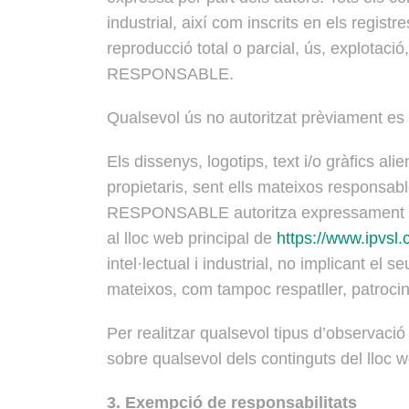
industrial, així com inscrits en els regist
reproducció total o parcial, ús, explotació,
RESPONSABLE.
Qualsevol ús no autoritzat prèviament es c
Els dissenys, logotips, text i/o gràfics 
propietaris, sent ells mateixos responsab
RESPONSABLE autoritza expressament a que 
al lloc web principal de
https://www.ipvsl.
intel·lectual i industrial, no implicant el
mateixos, com tampoc respatller, patrocin
Per realitzar qualsevol tipus d’observació
sobre qualsevol dels continguts del lloc w
3. Exempció de responsabilitats