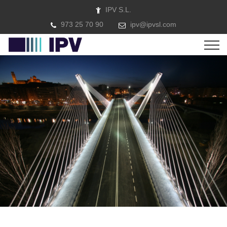
IPV S.L.
973 25 70 90
ipv@ipvsl.com