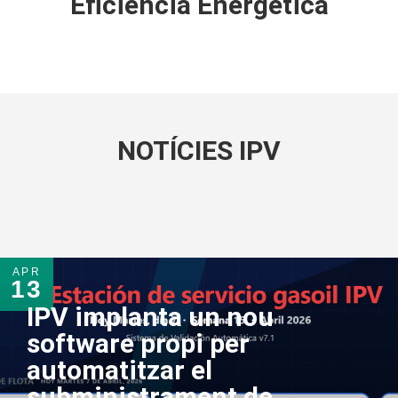
Eficiència Energètica
NOTÍCIES IPV
APR
13
IPV implanta un nou
software propi per
automatitzar el
subministrament de