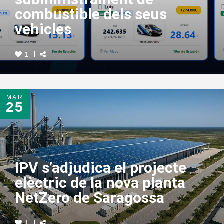
combustible dels seus
vehicles
1
MAR
25
IPV s’adjudica el projecte
elèctric de la nova planta
NetZero de Saragossa
1