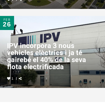
FEB
26
IPV incorpora 3 nous
vehicles elèctrics i ja té
gairebé el 40% de la seva
flota electrificada
1