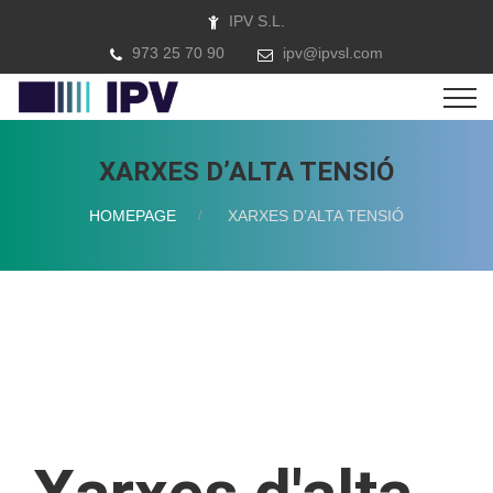
IPV S.L.
973 25 70 90
ipv@ipvsl.com
XARXES D’ALTA TENSIÓ
HOMEPAGE
XARXES D’ALTA TENSIÓ