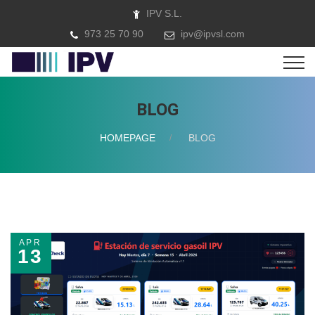
IPV S.L.
973 25 70 90
ipv@ipvsl.com
BLOG
HOMEPAGE
BLOG
APR
13