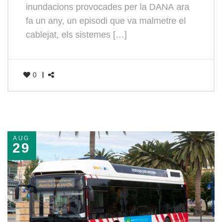
inundacions provocades per la DANA ara
fa un any, un episodi que va malmetre el
cablejat, els sistemes […]
0
AUG
29