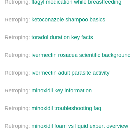
Retroping:
flagyl medication while breastfeeding
Retroping:
ketoconazole shampoo basics
Retroping:
toradol duration key facts
Retroping:
ivermectin rosacea scientific background
Retroping:
ivermectin adult parasite activity
Retroping:
minoxidil key information
Retroping:
minoxidil troubleshooting faq
Retroping:
minoxidil foam vs liquid expert overview