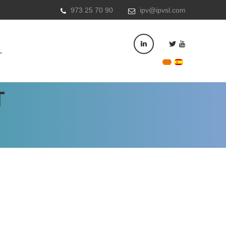
973 25 70 90
ipv@ipvsl.com
.
T