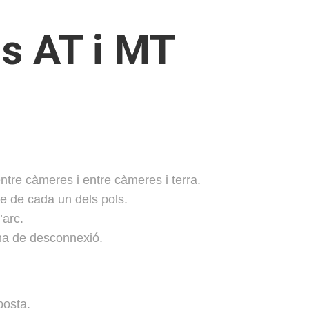
ns AT i MT
ntre càmeres i entre càmeres i terra.
e de cada un dels pols.
’arc.
na de desconnexió.
posta.