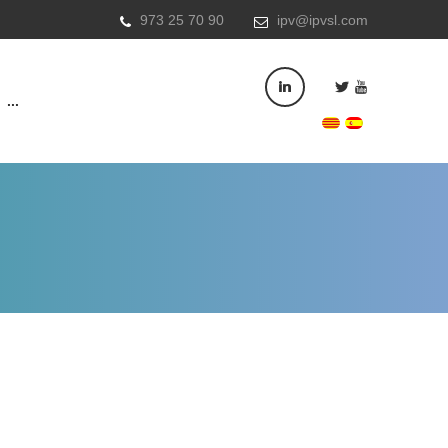
973 25 70 90
ipv@ipvsl.com
...